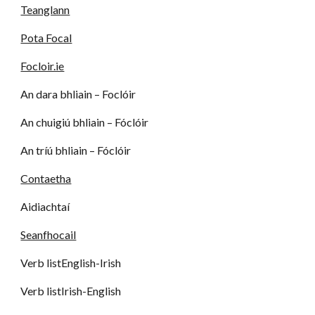
Teanglann
Pota Focal
Focloir.ie
An dara bhliain – Foclóir
An chuigiú bhliain – Fóclóir
An tríú bhliain – Fóclóir
Contaetha
Aidiachtaí
Seanfhocail
Verb listEnglish-Irish
Verb listIrish-English