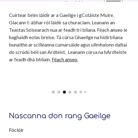
Cuirtear béim láidir ar a Gaeilge i gColáiste Muire. 
Glacann t-ábhar ról láidir sa churaclam. Leanann an 
Teastas Sóisearach nua ar feadh trí bliana. Féach 
anseo
 le 
haghaidh eolas breise. Tá cúrsa Ghaeilge na hidirbliana 
bunaithe ar scilleanna cumarsáide agus ullmhaíonn daltaí 
do scrúdú béil san Ardteist.  Leanann cúrsa na hArdteiste 
ar feadh dhá bhliain. 
Féach anseo
.
Nascanna don rang Gaeilge
Fóclóir