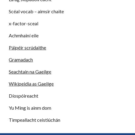
Scéal vocab – aimsir chaite
x-factor-sceal
Achmhainí eile
Páipéir scrúdaithe
Gramadach
Seachtain na Gaeilge
Wikipeidia as Gaeilge
Díospóireacht
Yu Ming is ainm dom
Timpeallacht ceistiúchán