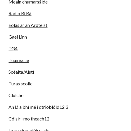
Meáin chumarsáide
Radio Rí Rá
Eolas ar an Ardteist
Gael Linn
TG4
Tuairisc.ie
Scéalta/Aistí
Turas scoile
Cluiche
An lá a bhí mé i dtrioblóid12 3
Cóisir i mo theach12
Lá ag siopadóireacht